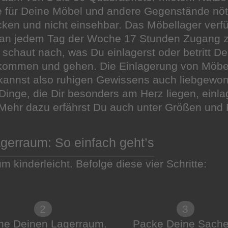
he für Deine Möbel und andere Gegenstände nöt
cken und nicht einsehbar. Das Möbellager verf
 an jedem Tag der Woche 17 Stunden Zugang zu
schaut nach, was Du einlagerst oder betritt D
 kommen und gehen. Die Einlagerung von Möbel
 kannst also ruhigen Gewissens auch liebgew
inge, die Dir besonders am Herz liegen, einla
Mehr dazu erfährst Du auch unter Größen und 
gerraum: So einfach geht’s
m kinderleicht. Befolge diese vier Schritte:
2
3
he Deinen Lagerraum.
Packe Deine Sache