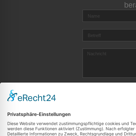
ber
Ja, ich habe die Date
angegebenen Daten elekt
zweckgebunden zur Bear
Kontaktformulars erkläre