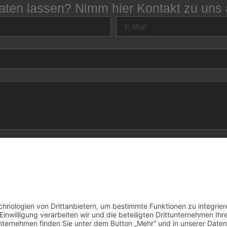
aten lassen? Nimm hier Kontakt zu uns 
nschutzerklärung zur Kenntnis genommen und bin damit einvers
ronisch erhoben und gespeichert werden. Meine Daten werden
beitung und Beantwortung meiner Anfrage benutzt. Mit dem A
 ich mich mit der Verarbeitung einverstanden.
Nachricht senden