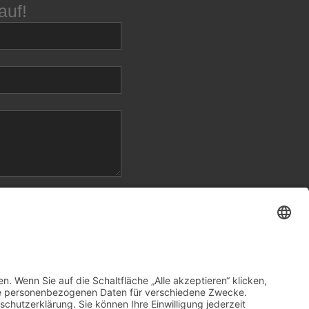
auf!
tanden, dass die von mir
 dabei nur streng
bsenden des