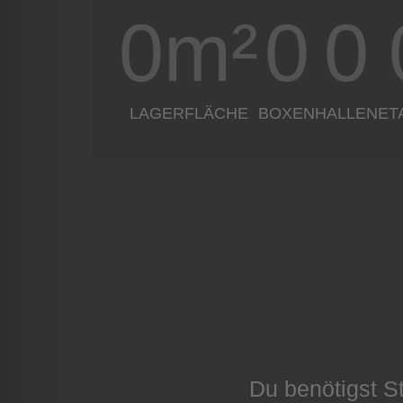
0
m²
0
0
LAGERFLÄCHE
BOXEN
HALLEN
ET
Du benötigst S