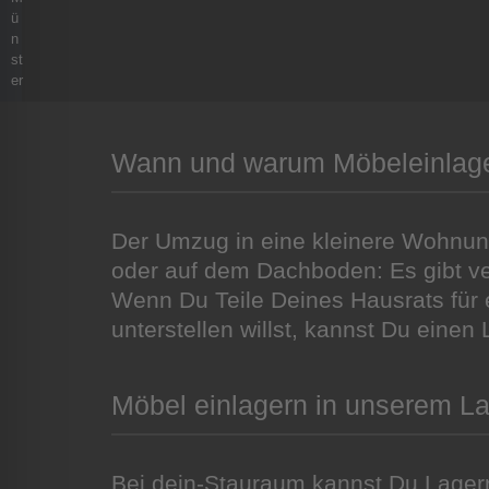
ü
n
st
er
Wann und warum Möbeleinlager
Der Umzug in eine kleinere Wohnung,
oder auf dem Dachboden: Es gibt ver
Wenn Du Teile Deines Hausrats für e
unterstellen willst, kannst Du eine
Möbel einlagern in unserem La
Bei dein-Stauraum kannst Du Lager