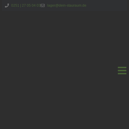
0251 | 27 05 04 03
lager@dein-stauraum.de