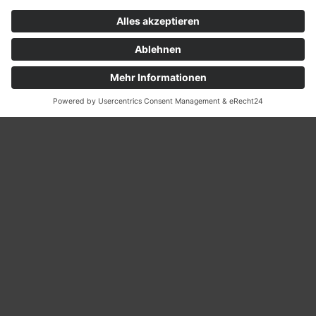
Ja, ich habe die Datenschutzerklärung zur Kenntnis
genommen und bin damit einverstanden, dass die von
mir angegebenen Daten elektronisch erhoben und
gespeichert werden. Meine Daten werden dabei nur
streng zweckgebunden zur Bearbeitung und
Beantwortung meiner Anfrage benutzt. Mit dem
Absenden des Kontaktformulars erkläre ich mich mit
der Verarbeitung einverstanden.
Nachricht senden