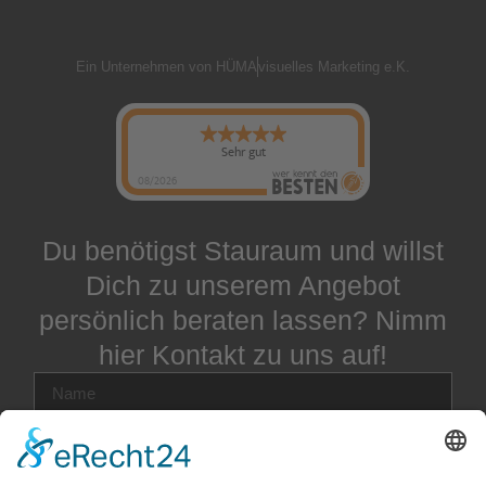
Ein Unternehmen von HÜMA
visuelles Marketing e.K.
Sehr gut
08/2026
Du benötigst Stauraum und willst
Dich zu unserem Angebot
persönlich beraten lassen? Nimm
hier Kontakt zu uns auf!